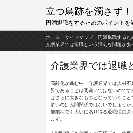
コ
立つ鳥跡を濁さず！
ン
テ
円満退職をするためのポイントを
ン
ツ
ホーム
サイトマップ
円満退職するた
へ
介護業界では退職という深刻な問題があ
ス
キ
介護業界では退職
ッ
プ
高齢化が進む中、介護業界では人材不
界であることは間違いではないのです
はさらに大きなものとなっていくこと
多いのは人間関係ではないでしょうか
他業種でも大いにあり得る退職理由の
ます。