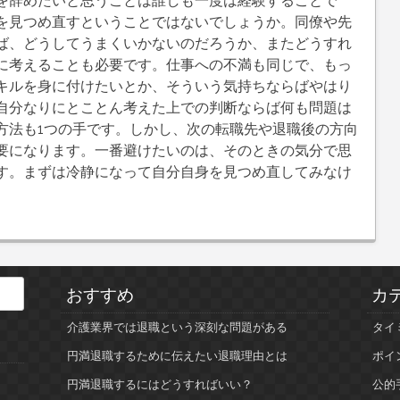
を辞めたいと思うことは誰しも一度は経験することで
を見つめ直すということではないでしょうか。同僚や先
ば、どうしてうまくいかないのだろうか、またどうすれ
に考えることも必要です。仕事への不満も同じで、もっ
キルを身に付けたいとか、そういう気持ちならばやはり
自分なりにとことん考えた上での判断ならば何も問題は
方法も1つの手です。しかし、次の転職先や退職後の方向
要になります。一番避けたいのは、そのときの気分で思
す。まずは冷静になって自分自身を見つめ直してみなけ
おすすめ
カ
介護業界では退職という深刻な問題がある
タイ
円満退職するために伝えたい退職理由とは
ポイ
円満退職するにはどうすればいい？
公的