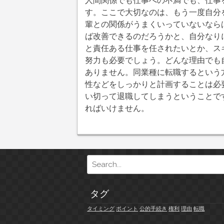
人間関係でも仕事への不満でも、仕事
す。ここで大切なのは、もう一度自分
輩との関係がうまくいっていないなら
ば改善できるのだろうかと、自分なり
と責任ある仕事を任されたいとか、ス
努力も必要でしょう。どんな理由でも
ありません。同業種に転職するという
性などをしっかりと計画することは必
い切って退職してしまうということで
ればいけません。
Search
for:
タグ
タイミング
ポイント
公的手続き
権利
理由
転職